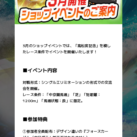
SDF-005
スリープレスナイト
2500m
SDF-29
スタニングローズ
京都
不良
（芝・中）
SDF-006
ステルヴィオ
SDF-30
ブレイディヴェーグ
SDF-007
ローブティサージュ
SDF-31
クロノジェネシス
3000m
阪神
良
SDF-008
エターナルタイム
（芝・長）
SDF-32
サラキア
SDF-009
グランアレグリア
SDF-36
レイデオロ
3200m
小倉
稍重
3月のショップイベントでは、「高松宮記念」を模し
SDF-011
シャイニングレイ
（芝・長）
SDF-38
スルーセブンシーズ
たレース条件でイベントを開催いたします！
SDF-012
バンゴール
SDF-40
ローシャムパーク
重
SDF-013
アルアイン
SDF-44
サトノダイヤモンド
■イベント内容
SDF-014
レイエンダ
SDF-45
マカヒキ
不良
SDF-015
インダストリア
対戦形式：シングルエリミネーションの形式での交流
SDF-46
ドゥラメンテ
会を開催。
SDF-016
アスコリピチェーノ
SDF-49
イクイノックス
レース条件：「中京競馬場」「芝」「短距離：
SDF-018
キングカメハメハ
1200m」「馬場状態：良」に限定。
SDF-51
エピファネイア
SDF-019
ナミュール
SDF-55
パフォーマプロミス
SDF-020
アヴェラーレ
■参加特典
SDF-57
タスティエーラ
SDF-021
ソングライン
アイテムカード
①参加者全員配布：デザイン違いの『フォースカー
SDF-022
インディチャンプ