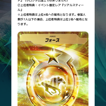
カードNo.
カード名
ド』（ホログラム加工ではありません）
SDF-023
マジックタイム
②上位者特典：イベント限定レア『リアルスティー
SDF-66
ブリンカー
ル』
SDF-025
アパパネ
SDF-67
ブローバンド
※上位者特典は上位4名への配布となります。参加人
SDF-027
シュネルマイスター
SDF-70
鞍
数が7人以下の場合、上位者特典は上位2名へ配布とな
SDF-033
サートゥルナーリア
ります。
SDF-71
マークシート
SDF-034
ラブリーデイ
SDF-72
猛追
SDF-035
ドウデュース
SDF-74
鞭
SDF-037
リバティアイランド
SDF-78
ヘルメット
SDF-039
ポタジェ
SDF-79
ゴーグル
SDF-041
サトノクラウン
状況カード
SDF-042
シャフリヤール
カードNo.
カード名
SDF-043
ジェンティルドンナ
SDF-83
かんかん照り
SDF-047
ディープインパクト
SDF-84
大雨
SDF-048
アーモンドアイ
フォースカード
SDF-050
ブラストワンピース
カードNo.
カード名
SDF-052
レノヴァール
SDF-92
フォース 先行
SDF-053
ボスジラ