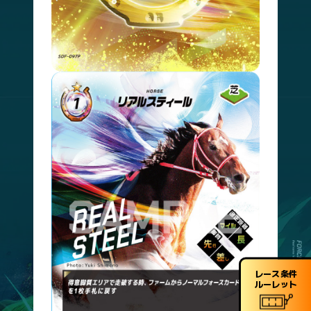
SDF-93
フォース 差し
SDF-054
グロンディオーズ
SDF-97
フォース 中距離
SDF-056
オーソリティ
SDF-99
フォース
SDF-058
アイポッパー
SDF-059
プレストウィック
SDF-060
ユーキャンスマイル
SDF-061
セファーラジエル
SDF-062
ダンビュライト
SDF-063
アイスバブル
SDF-064
フェイムゲーム
SDF-065
モンドインテロ
アイテムカード
カードNo.
カード名
SDF-066
ブリンカー
SDF-067
ブローバンド
レース条件
ルーレット
SDF-068
馬銜（はみ）
SDF-069
蹄鉄