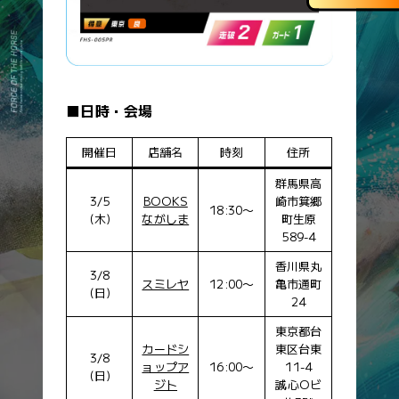
SDF-070
鞍
SDF-071
マークシート
SDF-072
猛追
SDF-073
トレード
■日時・会場
SDF-074
鞭
SDF-075
エネルギー補給
開催日
店舗名
時刻
住所
SDF-076
ストップウォッチ
群馬県高
SDF-077
追い切り
3/5
BOOKS
崎市箕郷
18:30〜
SDF-078
ヘルメット
(木)
ながしま
町生原
589-4
SDF-079
ゴーグル
香川県丸
ジョッキーカード
3/8
スミレヤ
12:00〜
亀市通町
(日)
カードNo.
カード名
24
SDF-080
新米ジョッキー
東京都台
SDF-081
エリートジョッキー
カードシ
東区台東
3/8
ョップア
16:00〜
11-4
SDF-082
ベテランジョッキー
(日)
ジト
誠心Oビ