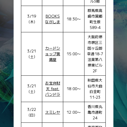
状況カード
ル3階
カードNo.
カード名
群馬県高
SDF-83
かんかん照り
3/19
BOOKS
崎市箕郷
18:30〜
(木)
ながしま
町生原
SDF-84
大雨
589-4
SDF-85
突風
大阪府堺
SDF-86
大歓声
市堺区三
SDF-87
どよめき
カードシ
国ヶ丘御
3/21
ョップ黄
15:00〜
幸通18-7
SDF-88
スタートダッシュ成功
(土)
鶏屋
法業第八
SDF-89
台風
堺東ビル
SDF-90
小雨
2F
秋田県大
フォースカード
お宝弁財
3/21
仙市大曲
カードNo.
カード名
天 feat.
18:00〜
(土)
白金町
パンドラ
SDF-91
フォース 逃げ
11-23
SDF-92
フォース 先行
香川県丸
3/22
SDF-93
フォース 差し
スミレヤ
12:00〜
亀市通町
(日)
24
SDF-94
フォース 追込