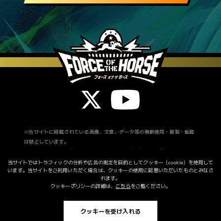
SDF-048R
アーモンドアイ
SDF-049R
イクイノックス
スペシャルレアカード
カードNo.
カード名
SDF-
アーモンドアイ
シリアルレアの母
047SR
数：10
SDF-
イクイノックス
シリアルレアの母
049SR
数：10
※当サイトに掲載されている画像、文章、データ等の無断使用・複製・転載
は禁止しています。
※掲載されている画像は開発中のものです。実際の商品とは異なる場合がご
ざいます。
当サイトではトラフィックの分析や広告の測定を目的として
クッキー（cookie）を使用して
います。
当サイトをご利用いただく場合は、クッキーの使用に同意いただいたものとみなさ
※発売スケジュール等は、予告なく変更になる場合があります。
れます。
クッキーポリシーの詳細は、
こちら
をご覧ください。
クッキーポリシー
©FRAMELUNCH.INC All rights reserved.
クッキーを受け入れる