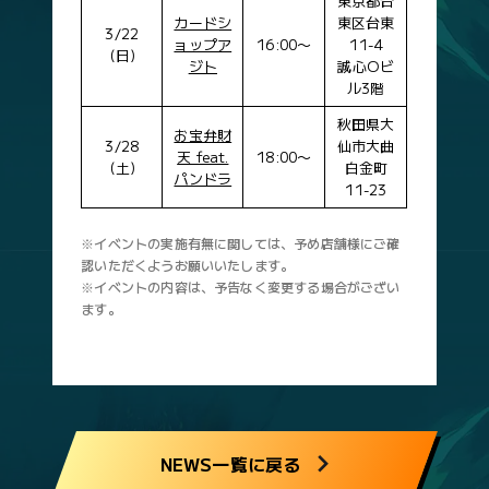
SDF-95
フォース 短距離
東京都台
カードシ
東区台東
SDF-96
フォース マイル
3/22
ョップア
16:00〜
11-4
(日)
SDF-97
フォース 中距離
ジト
誠心Oビ
ル3階
SDF-98
フォース 長距離
秋田県大
レアカード
お宝弁財
3/28
仙市大曲
カードNo.
カード名
天 feat.
18:00〜
(土)
白金町
パンドラ
SDF-009R
グランアレグリア
11-23
SDF-016R
アスコリピチェーノ
SDF-018R
キングカメハメハ
※イベントの実施有無に関しては、予め店舗様にご確
認いただくようお願いいたします。
SDF-024R
ブエナビスタ
※イベントの内容は、予告なく変更する場合がござい
SDF-025R
アパパネ
ます。
SDF-035R
ドウデュース
SDF-037R
リバティアイランド
SDF-043R
ジェンティルドンナ
SDF-044R
サトノダイヤモンド
SDF-047R
ディープインパクト
NEWS一覧に戻る