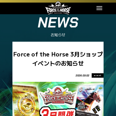
1200m
札幌
良
NEWS
（芝・短）
1400m
函館
稍重
（芝・短）
お知らせ
1600m
福島
重
（芝・マ）
Force of the Horse 3月ショップ
1800m
新潟
不良
イベントのお知らせ
（芝・マ）
ブースターパック第1弾
スターターセット
2000m
競馬、新章
2026.03.02
東京
良
event
（芝・中）
カードNo.
カード名
2200m
カードNo.
カード名
中山
稍重
SDF-17
チェルヴィニア
（芝・中）
SDF-001
ディアンドル
SDF-24
ブエナビスタ
SDF-002
コントラチェック
2400m
SDF-26
リスグラシュー
中京
重
（芝・中）
SDF-003
ママコチャ
SDF-28
バトルボーン