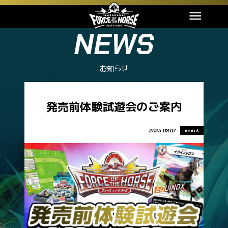
札幌
良
（芝・短）
1400m
函館
稍重
NEWS
（芝・短）
1600m
福島
重
（芝・マ）
お知らせ
1800m
新潟
不良
（芝・マ）
発売前体験試遊会のご案内
ブースターパック第1弾
スターターセット
2000m
競馬、新章
東京
良
（芝・中）
2025.03.07
event
カードNo.
カード名
2200m
カードNo.
カード名
中山
稍重
SDF-17
チェルヴィニア
（芝・中）
SDF-001
ディアンドル
SDF-24
ブエナビスタ
SDF-002
コントラチェック
2400m
SDF-26
リスグラシュー
中京
重
（芝・中）
SDF-003
ママコチャ
SDF-28
バトルボーン
SDF-005
スリープレスナイト
2500m
SDF-29
スタニングローズ
京都
不良
（芝・中）
SDF-006
ステルヴィオ
SDF-30
ブレイディヴェーグ