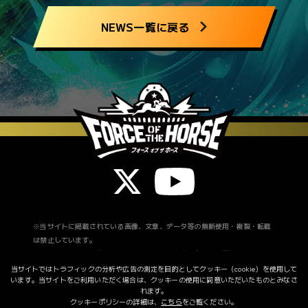
SDF-072
猛追
NEWS一覧に戻る
SDF-073
トレード
SDF-074
鞭
SDF-075
エネルギー補給
SDF-076
ストップウォッチ
SDF-077
追い切り
SDF-078
ヘルメット
SDF-079
ゴーグル
ジョッキーカード
カードNo.
カード名
SDF-080
新米ジョッキー
SDF-081
エリートジョッキー
※当サイトに掲載されている画像、文章、データ等の無断使用・複製・転載
SDF-082
ベテランジョッキー
は禁止しています。
※掲載されている画像は開発中のものです。実際の商品とは異なる場合がご
状況カード
ざいます。
当サイトではトラフィックの分析や広告の測定を目的として
クッキー（cookie）を使用して
カードNo.
カード名
います。
当サイトをご利用いただく場合は、クッキーの使用に同意いただいたものとみなさ
※発売スケジュール等は、予告なく変更になる場合があります。
れます。
SDF-83
かんかん照り
クッキーポリシーの詳細は、
こちら
をご覧ください。