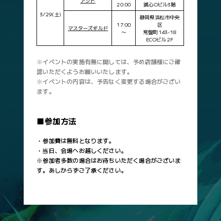
アジト
SDF-058
アイポッパー
20:00
誠心Oビル3階
3/29(土)
静岡県浜松市中央
SDF-059
プレストウィック
17:00
区
マスターズギルド
SDF-060
ユーキャンスマイル
〜
常盤町143-18
ECOビル2F
SDF-061
セファーラジエル
SDF-062
ダンビュライト
※イベントの実施有無に関しては、予め店舗様にご確
認いただくようお願いいたします。
SDF-063
アイスバブル
※イベントの内容は、予告なく変更する場合がござい
SDF-064
フェイムゲーム
ます。
SDF-065
モンドインテロ
アイテムカード
■参加方法
カードNo.
カード名
・参加費は無料となります。
SDF-066
ブリンカー
・当日、会場へお越しください。
SDF-067
ブローバンド
※参加者多数の場合はお待ちいただく場合がございま
す。あしからずご了承ください。
SDF-068
馬銜（はみ）
SDF-069
蹄鉄
SDF-070
鞍
SDF-071
マークシート