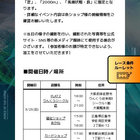
「芝」、「2000m」、「馬場状態・良」に限定とな
SDF-027
シュネルマイスター
SDF-70
鞍
ります。
SDF-033
サートゥルナーリア
SDF-71
マークシート
・詳細なイベント内容は各ショップ様の開催情報をご
SDF-034
ラブリーデイ
確認お願いいたします。
SDF-72
猛追
SDF-035
ドウデュース
SDF-74
鞭
※当日の様子の撮影を行い、撮影された写真等を公式
SDF-037
リバティアイランド
サイト・SNS等の各メディア媒体にて使用する場合が
SDF-78
ヘルメット
ございます。（参加者様のお顔が特定できないよう、
SDF-039
ポタジェ
SDF-79
ゴーグル
加工をさせていただきます）
SDF-041
サトノクラウン
状況カード
レース条件
SDF-042
シャフリヤール
カードNo.
カード名
ルーレット
■開催日時／場所
SDF-043
ジェンティルドンナ
SDF-83
かんかん照り
SDF-047
ディープインパクト
SDF-84
大雨
開催日
店舗名
時刻
住所
SDF-048
アーモンドアイ
大阪府泉佐野市
フォースカード
PLATZ
18:00
りんくう往来南3
SDF-050
ブラストワンピース
りんくうシークル
〜
カードNo.
カード名
シークル1階
店
21:00
SDF-052
レノヴァール
大観覧車前
3/23(日)
SDF-92
フォース 先行
15:00
広島県広島市
SDF-053
ボスジラ
福祉ショップ
SDF-93
フォース 差し
〜
安佐南区安東
あかね
SDF-054
グロンディオーズ
18:00
2丁目4-12
SDF-97
フォース 中距離
17:00
東京都台東区台東
SDF-056
オーソリティ
カードショップ
SDF-99
フォース
〜
1丁目11－4