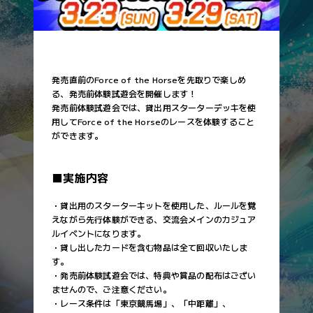
SDF-007
ローブティサージュ
SDF-31
クロノジェネシス
3000m
阪神
良
SDF-008
エターナルタイム
（芝・長）
SDF-32
サラキア
SDF-009
グランアレグリア
SDF-36
レイデオロ
3200m
小倉
稍重
SDF-011
シャイニングレイ
（芝・長）
SDF-38
スルーセブンシーズ
発売直前のForce of the Horseを先取りで楽しめ
SDF-012
バンゴール
SDF-40
ローシャムパーク
る、発売前体験試遊会を開催します！
重
SDF-013
アルアイン
発売前体験試遊会では、貸出用スターターデッキを使
SDF-44
サトノダイヤモンド
用してForce of the Horseのレースを体験すること
SDF-014
レイエンダ
SDF-45
マカヒキ
ができます。
不良
SDF-015
インダストリア
SDF-46
ドゥラメンテ
SDF-016
アスコリピチェーノ
SDF-49
イクイノックス
■実施内容
SDF-018
キングカメハメハ
SDF-51
エピファネイア
SDF-019
ナミュール
・貸出用のスターターキットを使用した、ルールを覚
SDF-55
パフォーマプロミス
えながら先行体験ができる、交流会メインのカジュア
SDF-020
アヴェラーレ
SDF-57
タスティエーラ
ルイベントになります。
SDF-021
ソングライン
・貸し出したカードを含む物品は全て回収いたしま
アイテムカード
SDF-022
インディチャンプ
す。
カードNo.
カード名
・発売前体験試遊会では、特典や賞品の配布はござい
SDF-023
マジックタイム
SDF-66
ブリンカー
ませんので、ご注意ください。
SDF-025
アパパネ
・レース条件は「東京競馬場」、「中距離」、
SDF-67
ブローバンド