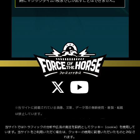
時にマジックタイム1枚までしか出すことはできません。
※当サイトに掲載されている画像、文章、データ等の無断使用・複製・転載
は禁止しています。
※掲載されている画像は開発中のものです。実際の商品とは異なる場合がご
ざいます。
当サイトではトラフィックの分析や広告の測定を目的として
クッキー（cookie）を使用して
います。
当サイトをご利用いただく場合は、クッキーの使用に同意いただいたものとみなさ
※発売スケジュール等は、予告なく変更になる場合があります。
れます。