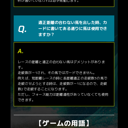
件が書いていなければ必ず発動します。
適正距離の合わない馬を出した時、カ
ードに書いてある通りに馬は使用でき
ますか？
レースの距離と適正の合わない馬はデメリットがありま
す。
走破数が－1され、その馬ではガードできません。
例えば、短距離レースの時に長距離適正の走破数3の馬で
走破させようとする時は、走破数が－1になるので、走破
数2で走破することになります。
ただし、フォース能力は距離適性があっていなくても使用
できます。
【ゲームの用語】