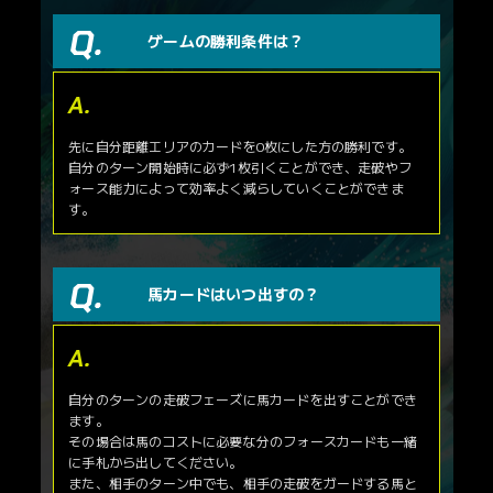
SDF-88
スタートダッシュ成功
ゲームの勝利条件は？
SDF-89
台風
SDF-90
小雨
フォースカード
カードNo.
カード名
先に自分距離エリアのカードを0枚にした方の勝利です。
SDF-91
フォース 逃げ
自分のターン開始時に必ず1枚引くことができ、走破やフ
SDF-92
フォース 先行
ォース能力によって効率よく減らしていくことができま
SDF-93
フォース 差し
す。
SDF-94
フォース 追込
SDF-95
フォース 短距離
SDF-96
フォース マイル
SDF-97
フォース 中距離
馬カードはいつ出すの？
SDF-98
フォース 長距離
レアカード
カードNo.
カード名
SDF-009R
グランアレグリア
自分のターンの走破フェーズに馬カードを出すことができ
SDF-016R
アスコリピチェーノ
ます。
SDF-018R
キングカメハメハ
その場合は馬のコストに必要な分のフォースカードも一緒
SDF-024R
ブエナビスタ
に手札から出してください。
SDF-025R
アパパネ
また、相手のターン中でも、相手の走破をガードする馬と