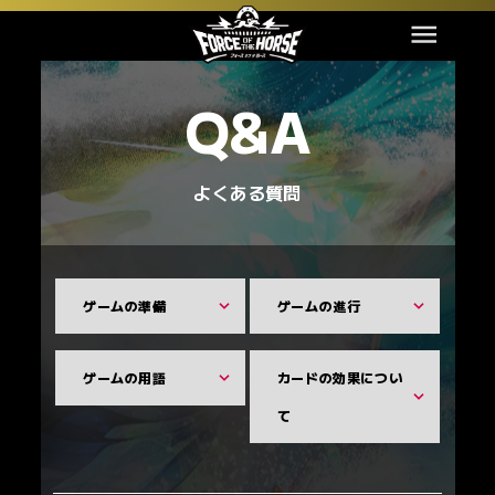
Q&A
よくある質問
ゲームの準備
ゲームの進行
ゲームの用語
カードの効果につい
て
1200m
札幌
良
（芝・短）