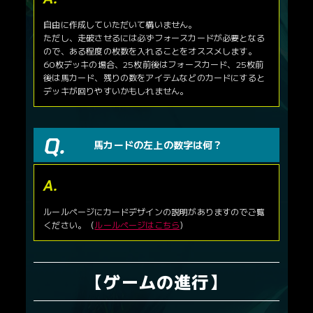
SDF-071
マークシート
SDF-072
猛追
自由に作成していただいて構いません。
SDF-073
トレード
ただし、走破させるには必ずフォースカードが必要となる
SDF-074
鞭
ので、ある程度の枚数を入れることをオススメします。
SDF-075
エネルギー補給
60枚デッキの場合、25枚前後はフォースカード、25枚前
SDF-076
ストップウォッチ
後は馬カード、残りの数をアイテムなどのカードにすると
SDF-077
追い切り
デッキが回りやすいかもしれません。
SDF-078
ヘルメット
SDF-079
ゴーグル
ジョッキーカード
馬カードの左上の数字は何？
カードNo.
カード名
SDF-080
新米ジョッキー
SDF-081
エリートジョッキー
SDF-082
ベテランジョッキー
ルールページにカードデザインの説明がありますのでご覧
状況カード
ください。（
ルールページはこちら
）
カードNo.
カード名
SDF-83
かんかん照り
SDF-84
大雨
【ゲームの進行】
SDF-85
突風
SDF-86
大歓声
SDF-87
どよめき