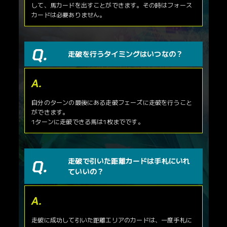
SDF-035R
ドウデュース
して、馬カードを出すことができます。その時はフォース
SDF-037R
リバティアイランド
カードは必要ありません。
SDF-043R
ジェンティルドンナ
SDF-044R
サトノダイヤモンド
SDF-047R
ディープインパクト
SDF-048R
アーモンドアイ
走破を行うタイミングはいつなの？
SDF-049R
イクイノックス
スペシャルレアカード
カードNo.
カード名
自分のターンの最後にある走破フェーズに走破を行うこと
SDF-047SR
アーモンドアイ
シリアルレアの母数：10
ができます。
SDF-049SR
イクイノックス
シリアルレアの母数：10
1ターンに走破できる馬は1枚までです。
走破で引いた距離カードは手札にいれ
ていいの？
走破に成功して引いた距離エリアのカードは、一度手札に