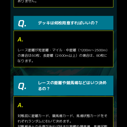
3000m
阪神
良
ありません。
SDF-38
スルーセブンシーズ
SDF-011
シャイニングレイ
（芝・長）
SDF-40
ローシャムパーク
SDF-012
バンゴール
SDF-44
サトノダイヤモンド
SDF-013
アルアイン
3200m
小倉
稍重
SDF-45
マカヒキ
SDF-014
レイエンダ
（芝・長）
デッキは何枚用意すればいいの？
SDF-46
ドゥラメンテ
SDF-015
インダストリア
SDF-49
イクイノックス
SDF-016
アスコリピチェーノ
重
SDF-51
エピファネイア
SDF-018
キングカメハメハ
SDF-55
パフォーマプロミス
SDF-019
ナミュール
SDF-57
タスティエーラ
SDF-020
アヴェラーレ
レース距離が短距離・マイル・中距離（1200m〜2500m)
不良
SDF-021
ソングライン
アイテムカード
の場合は60枚、長距離（2600m以上）の場合は、80枚に
SDF-022
インディチャンプ
なります。
カードNo.
カード名
SDF-023
マジックタイム
SDF-66
ブリンカー
SDF-025
アパパネ
SDF-67
ブローバンド
SDF-027
シュネルマイスター
SDF-70
鞍
SDF-033
サートゥルナーリア
レースの距離や競馬場などはいつ決め
SDF-71
マークシート
SDF-034
ラブリーデイ
るの？
SDF-72
猛追
SDF-035
ドウデュース
SDF-74
鞭
SDF-037
リバティアイランド
SDF-78
ヘルメット
SDF-039
ポタジェ
SDF-79
ゴーグル
SDF-041
サトノクラウン
SDF-042
シャフリヤール
対戦前に距離カード、競馬場カード、馬場状態カードをそ
状況カード
SDF-043
ジェンティルドンナ
れぞれランダムに引いて決めます。
カードNo.
カード名
対戦相手との合意があれば好きな距離や競馬場、馬場状態
SDF-047
ディープインパクト