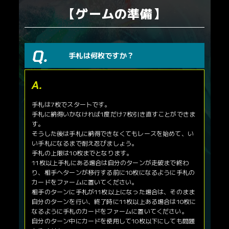
【ゲームの準備】
1400m
函館
稍重
（芝・短）
1600m
福島
重
（芝・マ）
手札は何枚ですか？
1800m
新潟
不良
（芝・マ）
ブースターパック第1弾
スターターセット
2000m
手札は7枚でスタートです。
競馬、新章
東京
良
手札に納得いかなければ1度だけ7枚引き直すことができま
（芝・中）
す。
カードNo.
カード名
そうした後は手札に納得できなくてもレースを始めて、い
2200m
カードNo.
カード名
中山
稍重
SDF-17
チェルヴィニア
い手札になるまで耐え忍びましょう。
（芝・中）
SDF-24
ブエナビスタ
SDF-001
ディアンドル
手札の上限は10枚までとなります。
SDF-26
リスグラシュー
SDF-002
コントラチェック
11枚以上手札にある場合は自分のターンが走破まで終わ
2400m
中京
重
SDF-28
バトルボーン
SDF-003
ママコチャ
り、相手へターンが移行する前に10枚になるように手札の
（芝・中）
SDF-29
スタニングローズ
SDF-005
スリープレスナイト
カードをファームに置いてください。
SDF-30
ブレイディヴェーグ
SDF-006
ステルヴィオ
相手のターンに手札が11枚以上になった場合は、そのまま
2500m
京都
不良
SDF-31
クロノジェネシス
自分のターンを行い、終了時に11枚以上ある場合は10枚に
SDF-007
ローブティサージュ
（芝・中）
SDF-32
サラキア
なるように手札のカードをファームに置いてください。
SDF-008
エターナルタイム
自分のターン中にカードを使用して10枚以下にしても問題
SDF-36
レイデオロ
SDF-009
グランアレグリア